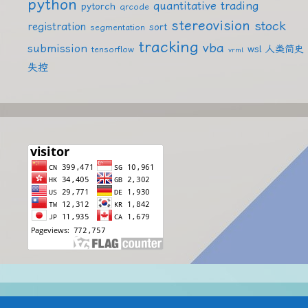
python
quantitative trading
pytorch
qrcode
stereovision
stock
registration
sort
segmentation
tracking
vba
submission
wsl
人类简史
tensorflow
vrml
失控