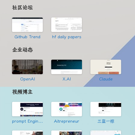
社区论坛
Github Trend
hf daily papers
企业动态
OpenAI
X.AI
Claude
视频博主
prompt Engineering
Aitrepreneur
三蓝一棕