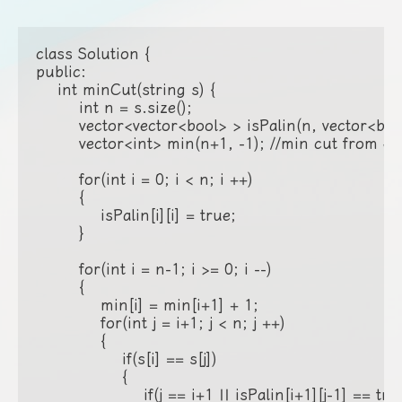
class Solution {

public:

    int minCut(string s) {

        int n = s.size();

        vector<vector<bool> > isPalin(n, vector<bool
        vector<int> min(n+1, -1); //min cut from en
        for(int i = 0; i < n; i ++)

        {

            isPalin[i][i] = true;

        }

        for(int i = n-1; i >= 0; i --)

        {

            min[i] = min[i+1] + 1;

            for(int j = i+1; j < n; j ++)

            {

                if(s[i] == s[j])

                {

                    if(j == i+1 || isPalin[i+1][j-1] == true