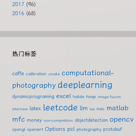
2017
(96)
2016
(68)
热门标签
computational-
caffe
calibration
cmake
deeplearning
photography
excel
dynamicprograming
halide
heap
image fusion
leetcode
matlab
llm
latex
mac
interview
lua
mfc
opencv
money
objectdetection
non-competition
Options
pcl
protobuf
opengl
openwrt
photography