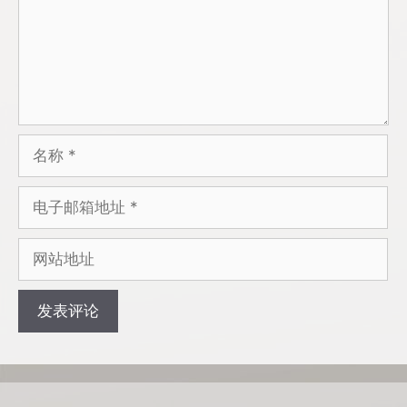
名
称
电
子
邮
网
箱
站
地
地
址
址