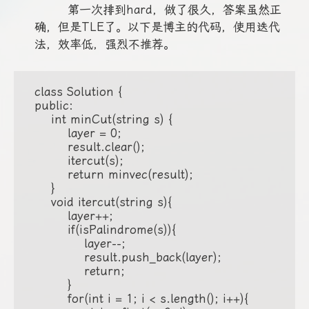
第一次排到hard，做了很久，答案虽然正
确，但是TLE了。以下是博主的代码，使用迭代
法，效率低，强烈不推荐。
class Solution {

public:

    int minCut(string s) {

        layer = 0;

        result.clear();

        itercut(s);

        return minvec(result);

    }

    void itercut(string s){

        layer++;

        if(isPalindrome(s)){

            layer--;

            result.push_back(layer);

            return;

        }

        for(int i = 1; i < s.length(); i++){
