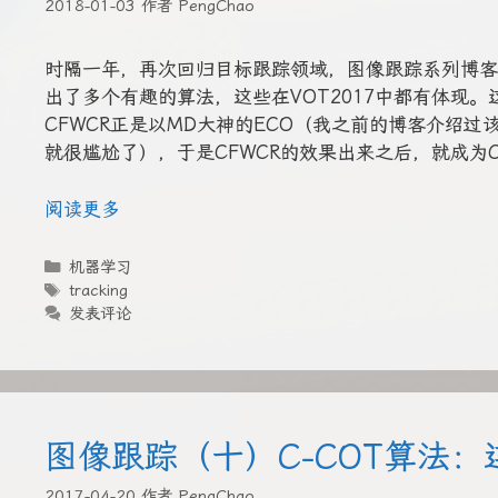
2018-01-03
作者
PengChao
时隔一年，再次回归目标跟踪领域，图像跟踪系列博客
出了多个有趣的算法，这些在VOT2017中都有体现。这
CFWCR正是以MD大神的ECO（我之前的博客介绍过该算
就很尴尬了），于是CFWCR的效果出来之后，就成为
阅读更多
分
机器学习
类
标
tracking
签
发表评论
图像跟踪（十）C-COT算法
2017-04-20
作者
PengChao