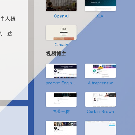
OpenAI
X.AI
老牛人提
，
果，这
Claude
视频博主
prompt Engineering
Aitrepreneur
三蓝一棕
Corbin Brown