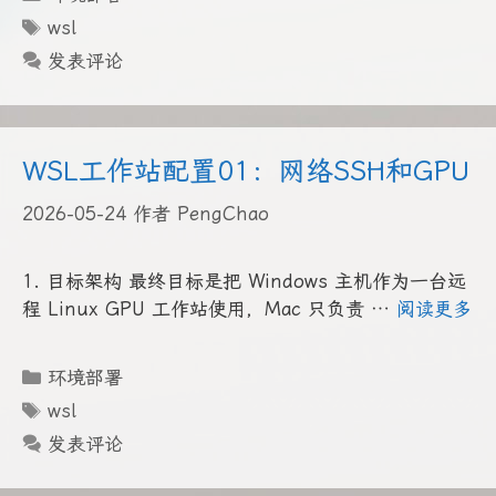
类
标
wsl
签
发表评论
WSL工作站配置01：网络SSH和GPU
2026-05-24
作者
PengChao
1. 目标架构 最终目标是把 Windows 主机作为一台远
程 Linux GPU 工作站使用，Mac 只负责 …
阅读更多
分
环境部署
类
标
wsl
签
发表评论