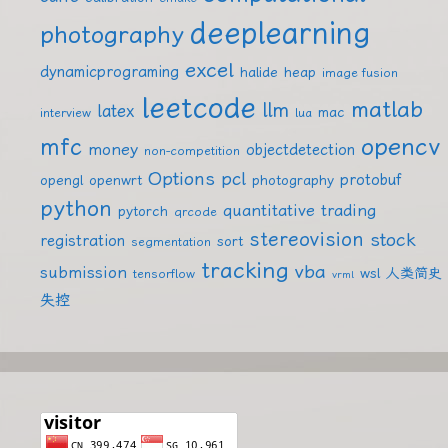
deeplearning
photography
excel
dynamicprograming
halide
heap
image fusion
leetcode
matlab
llm
latex
mac
interview
lua
mfc
opencv
money
objectdetection
non-competition
Options
pcl
protobuf
opengl
openwrt
photography
python
quantitative trading
pytorch
qrcode
stereovision
stock
registration
sort
segmentation
tracking
vba
submission
wsl
人类简史
tensorflow
vrml
失控