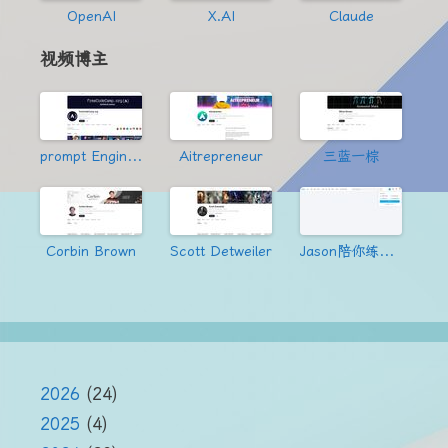
OpenAI
X.AI
Claude
视频博主
prompt Engineering
Aitrepreneur
三蓝一棕
Corbin Brown
Scott Detweiler
Jason陪你练绝技
2026
(24)
2025
(4)