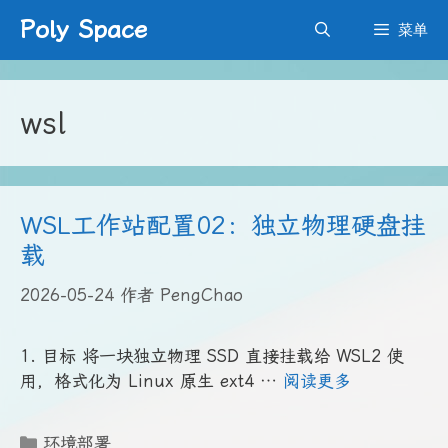
跳
Poly Space
菜单
至
内
容
wsl
WSL工作站配置02：独立物理硬盘挂
载
2026-05-24
作者
PengChao
1. 目标 将一块独立物理 SSD 直接挂载给 WSL2 使
用，格式化为 Linux 原生 ext4 …
阅读更多
分
环境部署