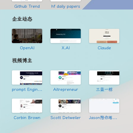
Github Trend
hf daily papers
企业动态
OpenAI
X.AI
Claude
视频博主
prompt Engineering
Aitrepreneur
三蓝一棕
Corbin Brown
Scott Detweiler
Jason陪你练绝技