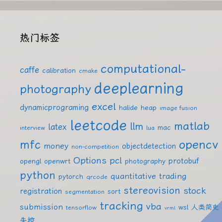
热门标签
computational-
caffe
calibration
cmake
deeplearning
photography
excel
dynamicprograming
halide
heap
image fusion
leetcode
matlab
llm
latex
mac
interview
lua
mfc
opencv
money
objectdetection
non-competition
Options
pcl
protobuf
opengl
openwrt
photography
python
quantitative trading
pytorch
qrcode
stereovision
stock
registration
sort
segmentation
tracking
vba
submission
wsl
人类简史
tensorflow
vrml
失控