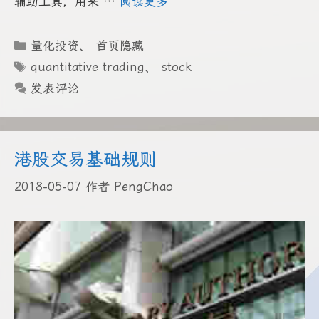
辅助工具，用来 …
阅读更多
分
量化投资
、
首页隐藏
类
标
quantitative trading
、
stock
签
发表评论
港股交易基础规则
2018-05-07
作者
PengChao