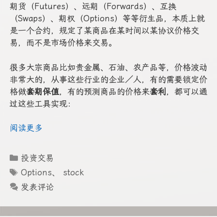
期货（Futures）、远期（Forwards）、互换
（Swaps）、期权（Options）等等衍生品，本质上就
是一个合约，规定了某商品在某时间以某协议价格交
易，而不是市场价格来交易。
很多大宗商品比如贵金属、石油、农产品等，价格波动
非常大的，从事这些行业的企业／人，有的需要锁定价
格做
套期保值
，有的预测商品的价格来
套利
，都可以通
过这些工具实现：
阅读更多
分
投资交易
类
标
Options
、
stock
签
发表评论