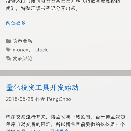
投资入门书籍《穷爸爸富爸爸》和《指数基金定投指
南》，特整理读书笔记分享出来。
阅读更多
分
货币金融
类
标
money
、
stock
签
发表评论
量化投资工具开发始动
2018-05-28
作者
PengChao
程序交易流行开来，博主也凑一波热闹，由于博主深知
程序自动交易的困难，所以博主目前要做的仅仅是一个