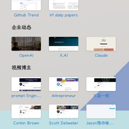
Github Trend
hf daily papers
企业动态
OpenAI
X.AI
Claude
视频博主
prompt Engineering
Aitrepreneur
三蓝一棕
Corbin Brown
Scott Detweiler
Jason陪你练绝技