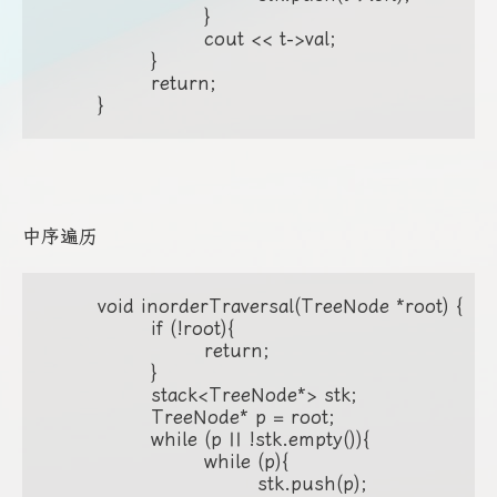
			} 

			cout << t->val;

		}

		return;

	}
中序遍历
	void inorderTraversal(TreeNode *root) {

		if (!root){

			return;

		}

		stack<TreeNode*> stk;

		TreeNode* p = root;

		while (p || !stk.empty()){

			while (p){

				stk.push(p);
