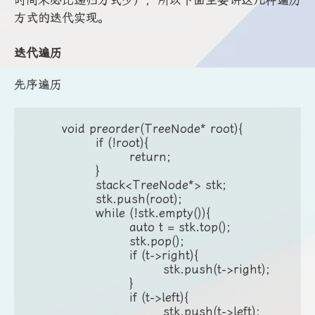
方式的迭代实现。
迭代遍历
先序遍历
	void preorder(TreeNode* root){

		if (!root){

			return;

		}

		stack<TreeNode*> stk;

		stk.push(root);

		while (!stk.empty()){

			auto t = stk.top();

			stk.pop();

			if (t->right){

				stk.push(t->right);

			}

			if (t->left){

				stk.push(t->left);
