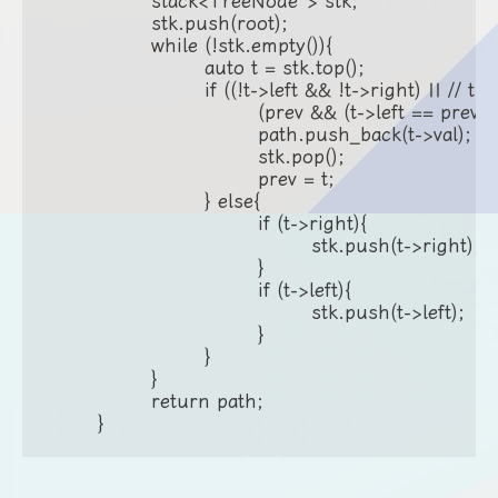
		stack<TreeNode*> stk;

		stk.push(root);

		while (!stk.empty()){

			auto t = stk.top();

			if ((!t->left && !t->right) || // t是叶节点，或者

				(prev && (t->left == prev || t->right == prev))){ // t有孩子刚刚遍历过

				path.push_back(t->val);

				stk.pop();

				prev = t;

			} else{

				if (t->right){

					stk.push(t->right);

				}

				if (t->left){

					stk.push(t->left);

				}

			}

		}

		return path;

	}