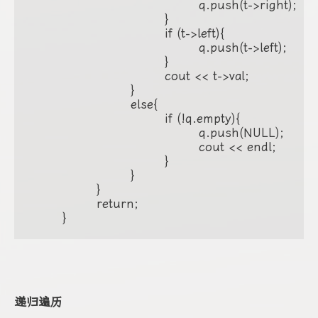
					q.push(t->right);

				}

				if (t->left){

					q.push(t->left);

				}

				cout << t->val;

			}

			else{

				if (!q.empty){

					q.push(NULL);

					cout << endl;

				}

			}

		}

		return;

	}
递归遍历