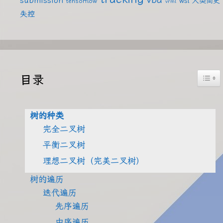
submission
wsl
人类简史
tensorflow
vrml
失控
Togg
目录
树的种类
完全二叉树
平衡二叉树
理想二叉树（完美二叉树）
树的遍历
迭代遍历
先序遍历
中序遍历