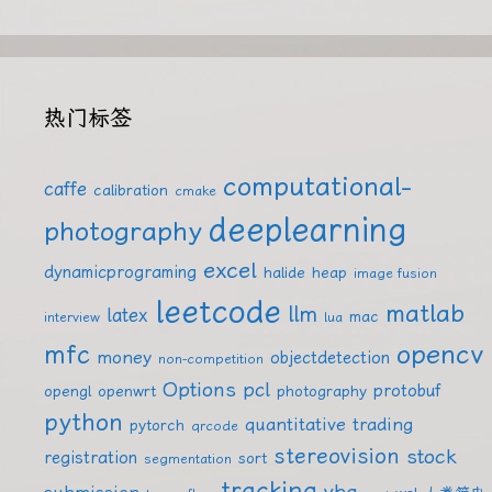
热门标签
computational-
caffe
calibration
cmake
deeplearning
photography
excel
dynamicprograming
halide
heap
image fusion
leetcode
matlab
llm
latex
mac
interview
lua
mfc
opencv
money
objectdetection
non-competition
Options
pcl
protobuf
opengl
openwrt
photography
python
quantitative trading
pytorch
qrcode
stereovision
stock
registration
sort
segmentation
tracking
vba