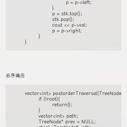
				p = p->left;

			}

			p = stk.top();

			stk.pop();

			cout << p->val;

			p = p->right;

		}

	}
后序遍历
	vector<int> postorderTraversal(TreeNode* root) { // reco

		if (!root){

			return{};

		}

		vector<int> path;

		TreeNode* prev = NULL;
