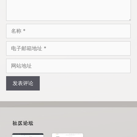
名
称
电
子
邮
网
箱
站
地
地
址
址
社区论坛