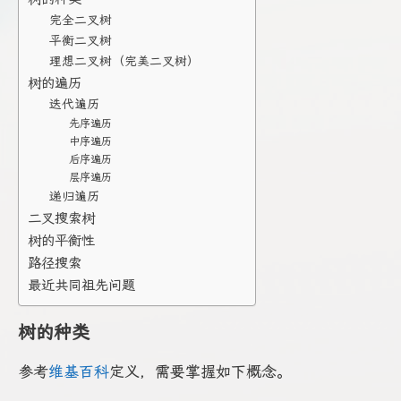
完全二叉树
平衡二叉树
理想二叉树（完美二叉树）
树的遍历
迭代遍历
先序遍历
中序遍历
后序遍历
层序遍历
递归遍历
二叉搜索树
树的平衡性
路径搜索
最近共同祖先问题
树的种类
参考
维基百科
定义，需要掌握如下概念。