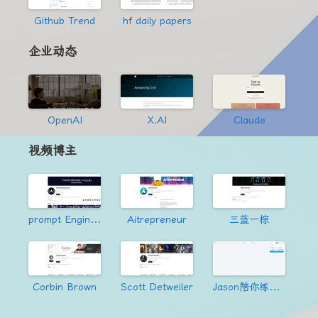
Github Trend
hf daily papers
企业动态
OpenAI
X.AI
Claude
视频博主
prompt Engineering
Aitrepreneur
三蓝一棕
Corbin Brown
Scott Detweiler
Jason陪你练绝技