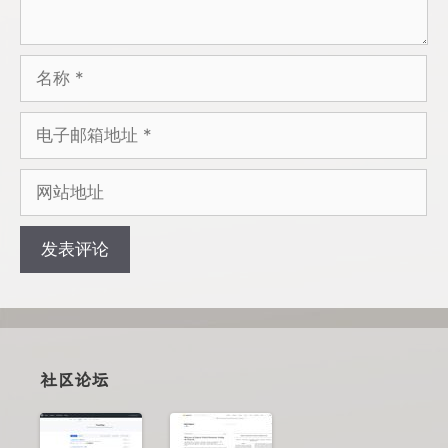
名
称
电
子
邮
网
箱
站
地
地
址
址
社区论坛