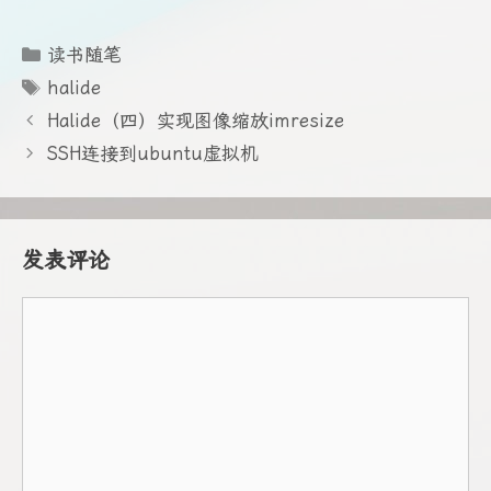
分
读书随笔
类
标
halide
签
Halide（四）实现图像缩放imresize
SSH连接到ubuntu虚拟机
发表评论
评
论