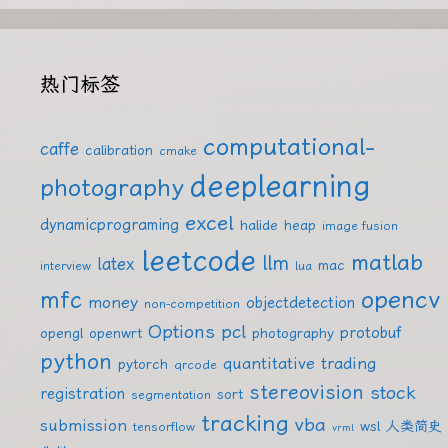
热门标签
computational-
caffe
calibration
cmake
deeplearning
photography
excel
dynamicprograming
halide
heap
image fusion
leetcode
matlab
llm
latex
mac
interview
lua
mfc
opencv
money
objectdetection
non-competition
Options
pcl
protobuf
opengl
openwrt
photography
python
quantitative trading
pytorch
qrcode
stereovision
stock
registration
sort
segmentation
tracking
vba
submission
wsl
人类简史
tensorflow
vrml