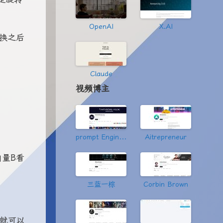
OpenAI
X.AI
换之后
Claude
视频博主
prompt Engineering
Aitrepreneur
量B看
三蓝一棕
Corbin Brown
就可以