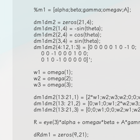
        %m1 = [alpha;beta;gamma;omegav;A];

        dm1dm2 = zeros(21,4);

        dm1dm2(1,4) = -sin(theta);

        dm1dm2(2,4) = cos(theta);

        dm1dm2(3,4) = sin(theta);

        dm1dm2(4:12,1:3) = [0 0 0 0 0 1 0 -1 0;

            0 0 -1 0 0 0 1 0 0;

            0 1 0 -1 0 0 0 0 0]';

        w1 = omega(1);

        w2 = omega(2);

        w3 = omega(3);

        dm1dm2(13:21,1) = [2*w1;w2;w3;w2;0;0;w
        dm1dm2(13: 21,2) = [0;w1;0;w1;2*w2;w3;0
        dm1dm2(13:21,3) = [0;0;w1;0;0;w2;w1;w2
        R = eye(3)*alpha + omegav*beta + A*gamm
        dRdm1 = zeros(9,21);
