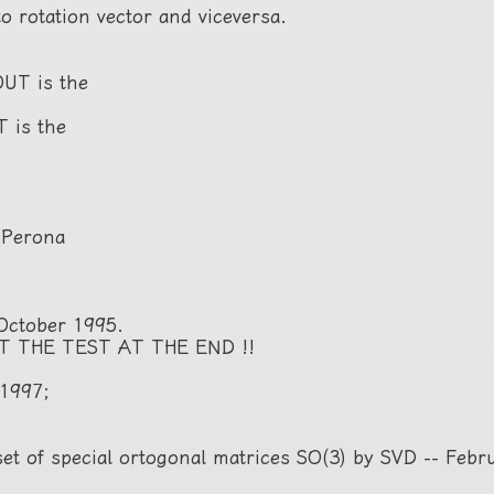
tober 1995.

 THE TEST AT THE END !!

1997;

et of special ortogonal matrices SO(3) by SVD -- Febru