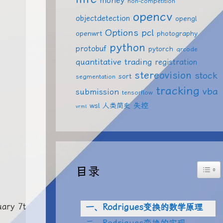
money
non-competition
opencv
objectdetection
opengl
Options
pcl
openwrt
photography
python
protobuf
pytorch
qrcode
quantitative trading
registration
stereovision
stock
sort
segmentation
tracking
vba
submission
tensorflow
失控
wsl
人类简史
vrml
Togg
目录
ary 7th, 2003;

一、Rodrigues变换的数学原理