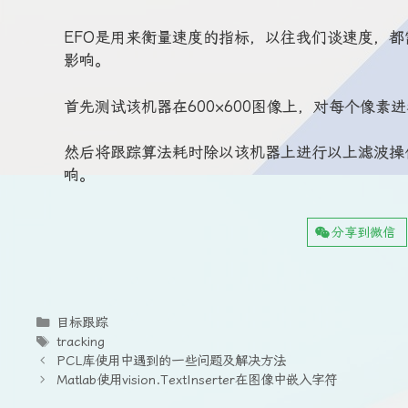
EFO是用来衡量速度的指标，以往我们谈速度，都
影响。
首先测试该机器在600×600图像上，对每个像素进
然后将跟踪算法耗时除以该机器上进行以上滤波操
响。
分享到微信
分
目标跟踪
类
标
tracking
签
PCL库使用中遇到的一些问题及解决方法
Matlab使用vision.TextInserter在图像中嵌入字符