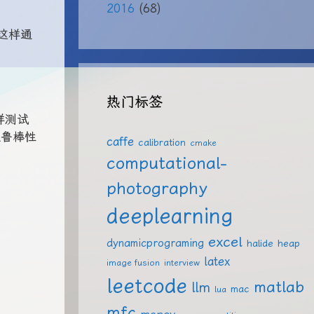
2016
(68)
这样通
热门标签
样测试
是鲁棒性
caffe
calibration
cmake
computational-
photography
deeplearning
excel
dynamicprograming
halide
heap
latex
image fusion
interview
leetcode
matlab
llm
mac
lua
mfc