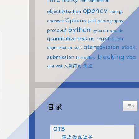
money
non-competition
opencv
objectdetection
opengl
Options
pcl
openwrt
photography
python
protobuf
pytorch
qrcode
quantitative trading
registration
stereovision
stock
sort
segmentation
tracking
vba
submission
tensorflow
失控
wsl
人类简史
vrml
Togg
目录
OTB
平均像素误差