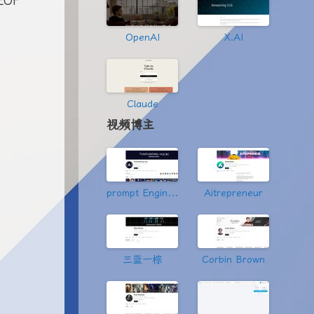
OF
OpenAI
X.AI
Claude
视频博主
prompt Engineering
Aitrepreneur
三蓝一棕
Corbin Brown