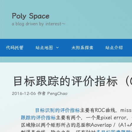
跳
至
Poly Space
内
a blog driven by interest～
容
代码托管
站点地图
太阳系探索
站点介绍
目标跟踪的评价指标（O
2016-12-06
作者
PengChao
目标识别的评价指标
主要有ROC曲线，missr
跟踪的评价指标
主要有两个，一个是pixel erro
区域除以两个矩形所占的总面积Aoverlap /（A1+A