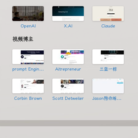
OpenAI
X.AI
Claude
视频博主
prompt Engineering
Aitrepreneur
三蓝一棕
Corbin Brown
Scott Detweiler
Jason陪你练绝技