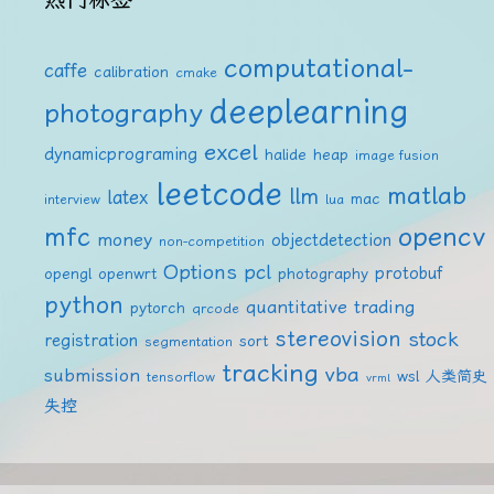
computational-
caffe
calibration
cmake
deeplearning
photography
excel
dynamicprograming
halide
heap
image fusion
leetcode
matlab
llm
latex
mac
interview
lua
mfc
opencv
money
objectdetection
non-competition
Options
pcl
protobuf
opengl
openwrt
photography
python
quantitative trading
pytorch
qrcode
stereovision
stock
registration
sort
segmentation
tracking
vba
submission
wsl
人类简史
tensorflow
vrml
失控