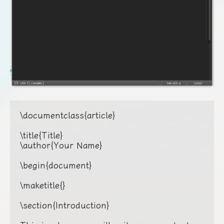
\documentclass{article}

\title{Title}

\author{Your Name}

\begin{document}

\maketitle{}

\section{Introduction}
