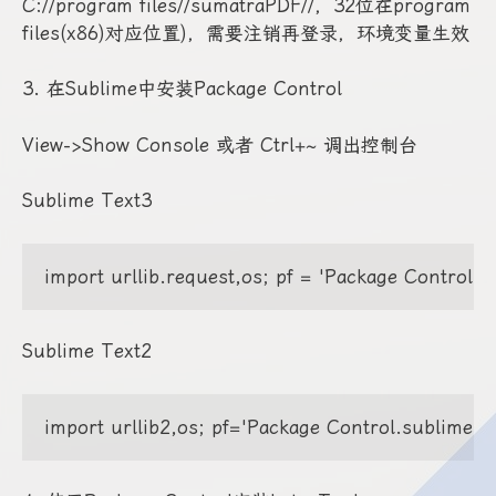
C://program files//sumatraPDF//，32位在program
files(x86)对应位置)，需要注销再登录，环境变量生效
3. 在Sublime中安装Package Control
View->Show Console 或者 Ctrl+~ 调出控制台
Sublime Text3
import urllib.request,os; pf = 'Package Control.su
Sublime Text2
import urllib2,os; pf='Package Control.sublime-pack