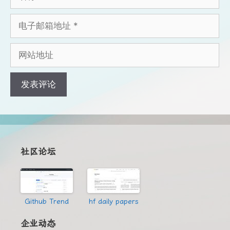
称
电
子
邮
网
箱
站
地
地
址
址
社区论坛
Github Trend
hf daily papers
企业动态