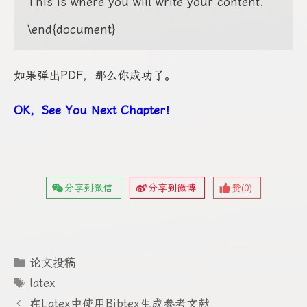
This is where you will write your content.

\end{document}
如果弹出PDF，那么你成功了。
OK，See You Next Chapter！
分享到微信
分享到微博
赞(
0
)
分
论文投稿
类
标
latex
签
在Latex中使用Bibtex生成参考文献