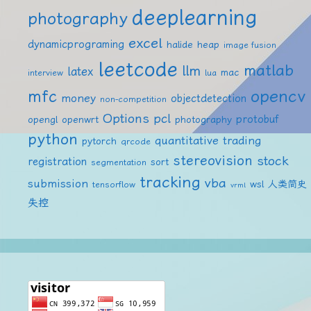
deeplearning
photography
excel
dynamicprograming
halide
heap
image fusion
leetcode
matlab
llm
latex
mac
interview
lua
mfc
opencv
money
objectdetection
non-competition
Options
pcl
protobuf
opengl
openwrt
photography
python
quantitative trading
pytorch
qrcode
stereovision
stock
registration
sort
segmentation
tracking
vba
submission
wsl
人类简史
tensorflow
vrml
失控