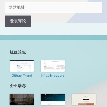
邮
网
箱
站
地
地
址
址
社区论坛
Github Trend
hf daily papers
企业动态