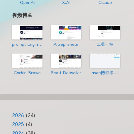
OpenAI
X.AI
Claude
视频博主
prompt Engineering
Aitrepreneur
三蓝一棕
Corbin Brown
Scott Detweiler
Jason陪你练绝技
2026
(24)
2025
(4)
2024
(38)