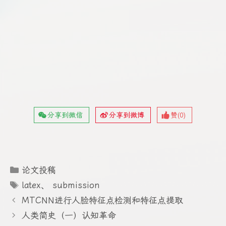
分享到微信
分享到微博
赞(
0
)
分
论文投稿
类
标
latex
、
submission
签
MTCNN进行人脸特征点检测和特征点提取
人类简史（一）认知革命