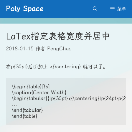
跳
Poly Space
菜单
至
内
容
LaTex指定表格宽度并居中
2018-01-15
作者
PengChao
在p{30pt}后面加上 <{\centering} 就可以了。
\begin{table}[!b]

\caption{Center Width}

\begin{tabular}{|p{30pt}<{\centering}|p{24pt}p{24p
...

\end{tabular}
