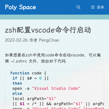
跳
Poly Space
菜单
至
内
容
zsh配置vscode命令行启动
2022-02-26
作者
PengChao
如果想要在zsh中使用code命令启动vscode，可以编
辑 ~/.zshrc 文件，添加如下代码
function
 code {
if
 [[ $# = 
0
 ]]
then
 open -a 
"Visual Studio Code"
else
 local argPath=
"$1"
 [[ 
$1
 = /* ]] && argPath=
"$1"
 || argPat
 open -a 
"Visual Studio Code"
"$argPath"