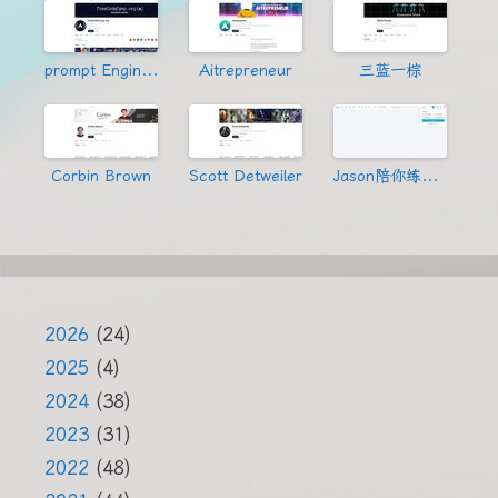
prompt Engineering
Aitrepreneur
三蓝一棕
Corbin Brown
Scott Detweiler
Jason陪你练绝技
2026
(24)
2025
(4)
2024
(38)
2023
(31)
2022
(48)