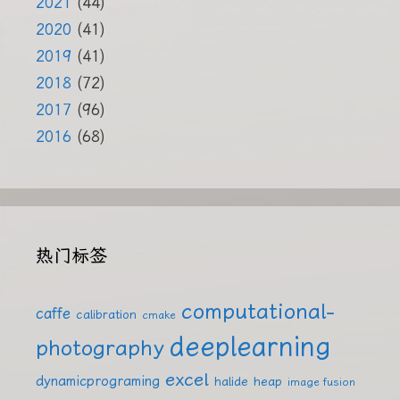
2021
(44)
2020
(41)
2019
(41)
2018
(72)
2017
(96)
2016
(68)
热门标签
computational-
caffe
calibration
cmake
deeplearning
photography
excel
dynamicprograming
halide
heap
image fusion