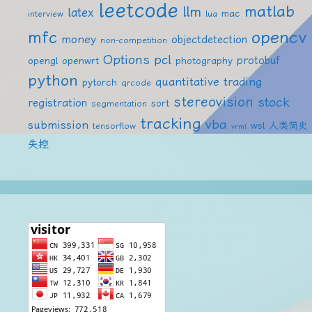
leetcode
matlab
llm
latex
mac
interview
lua
mfc
opencv
money
objectdetection
non-competition
Options
pcl
protobuf
opengl
openwrt
photography
python
quantitative trading
pytorch
qrcode
stereovision
stock
registration
sort
segmentation
tracking
vba
submission
wsl
人类简史
tensorflow
vrml
失控