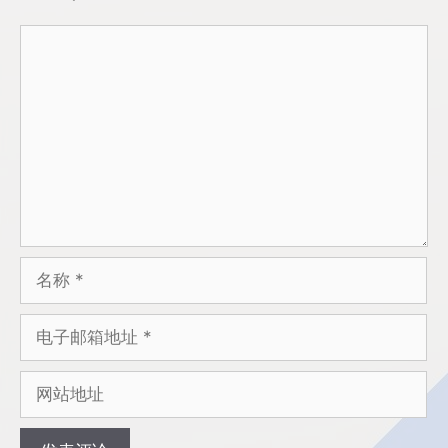
评
论
名
称
电
子
邮
网
箱
站
地
地