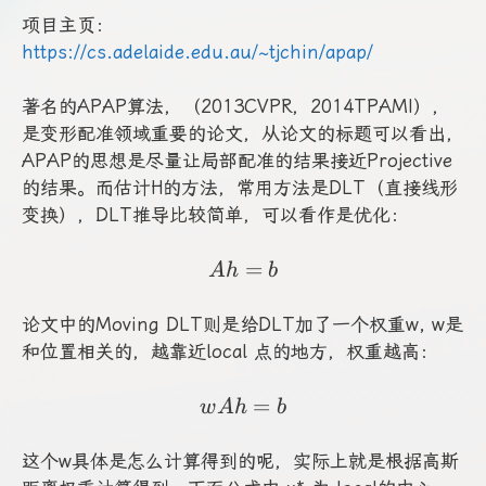
项目主页：
https://cs.adelaide.edu.au/~tjchin/apap/
著名的APAP算法，（2013CVPR，2014TPAMI），
是变形配准领域重要的论文，从论文的标题可以看出，
APAP的思想是尽量让局部配准的结果接近Projective
的结果。而估计H的方法，常用方法是DLT（直接线形
变换），DLT推导比较简单，可以看作是优化：
Ah=b
=
A
h
b
论文中的Moving DLT则是给DLT加了一个权重w, w是
和位置相关的，越靠近local 点的地方，权重越高：
wAh=b
=
w
A
h
b
这个w具体是怎么计算得到的呢，实际上就是根据高斯