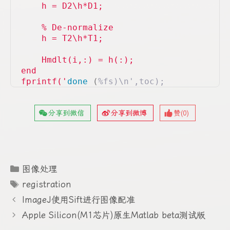
    h = D2\h*D1;
    % De-normalize
    h = T2\h*T1;
    Hmdlt(i,:) = h(:);
end
fprintf('
done
(
%fs)\n',toc);
分享到微信
分享到微博
赞(
0
)
分
图像处理
类
标
registration
签
ImageJ使用Sift进行图像配准
Apple Silicon(M1芯片)原生Matlab beta测试版