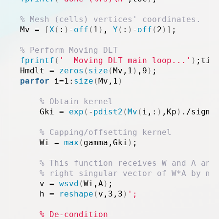
% Mesh (cells) vertices' coordinates.
Mv = 
[
X
(
:
)
-
off
(
1
)
, 
Y
(
:
)
-
off
(
2
)]
;
% Perform Moving DLT
fprintf
(
'  Moving DLT main loop...'
)
;tic
Hmdlt = 
zeros
(
size
(
Mv,1
)
,9
)
;
parfor
 i=1:
size
(
Mv,1
)
% Obtain kernel    
    Gki = 
exp
(
-
pdist2
(
Mv
(
i,:
)
,Kp
)
./sigma
% Capping/offsetting kernel
    Wi = 
max
(
gamma,Gki
)
; 
% This function receives W and A and
% right singular vector of W*A by me
    v = 
wsvd
(
Wi,A
)
;
    h = 
reshape
(
v,3,3
)
';        
    % De-condition