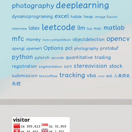
deeplearning
photography
excel
dynamicprograming
halide
heap
image fusion
leetcode
matlab
llm
latex
mac
interview
lua
mfc
opencv
money
objectdetection
non-competition
Options
pcl
protobuf
opengl
openwrt
photography
python
quantitative trading
pytorch
qrcode
stereovision
stock
registration
sort
segmentation
tracking
vba
submission
wsl
人类简史
tensorflow
vrml
失控