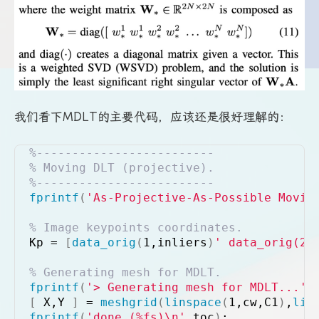
我们看下MDLT的主要代码，应该还是很好理解的：
%-------------------------
% Moving DLT (projective).
%-------------------------
fprintf
(
'As-Projective-As-Possible Movin
% Image keypoints coordinates.
Kp = 
[
data_orig
(
1,inliers
)
' data_orig(2,
% Generating mesh for MDLT.
fprintf
(
'> Generating mesh for MDLT...'
)
[
 X,Y 
]
 = 
meshgrid
(
linspace
(
1,cw,C1
)
,
lin
fprintf
(
'done (%fs)\n'
,toc
)
;