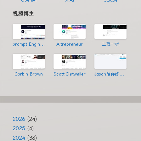
视频博主
prompt Engineering
Aitrepreneur
三蓝一棕
Corbin Brown
Scott Detweiler
Jason陪你练绝技
2026
(24)
2025
(4)
2024
(38)