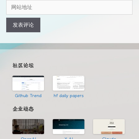
邮
网
箱
站
地
地
址
址
社区论坛
Github Trend
hf daily papers
企业动态
OpenAI
X.AI
Claude