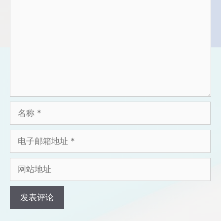
论
名
称
电
子
邮
网
箱
站
地
地
址
址