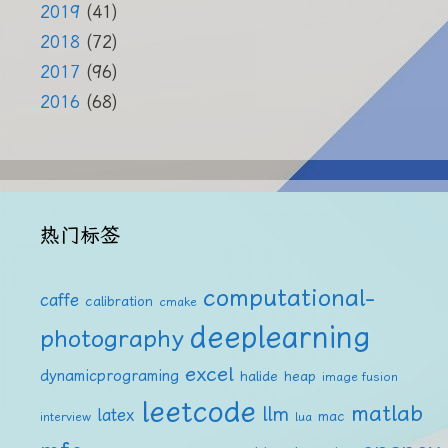
2019
(41)
2018
(72)
2017
(96)
2016
(68)
热门标签
computational-
caffe
calibration
cmake
deeplearning
photography
excel
dynamicprograming
halide
heap
image fusion
leetcode
matlab
llm
latex
mac
interview
lua