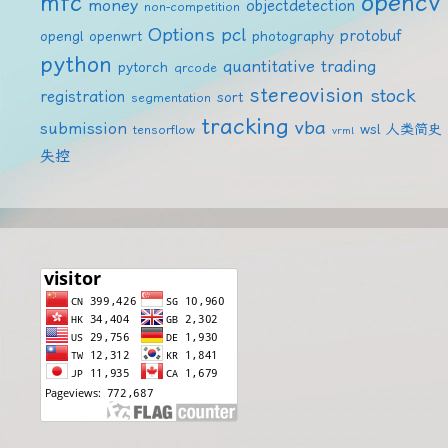
mfc
opencv
money
objectdetection
non-competition
Options
pcl
protobuf
opengl
openwrt
photography
python
quantitative trading
pytorch
qrcode
stereovision
stock
registration
sort
segmentation
tracking
vba
submission
wsl
人类简史
tensorflow
vrml
失控