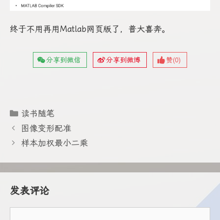
终于不用再用Matlab网页版了，普大喜奔。
分享到微信
分享到微博
赞(
0
)
分
读书随笔
类
图像变形配准
样本加权最小二乘
发表评论
评