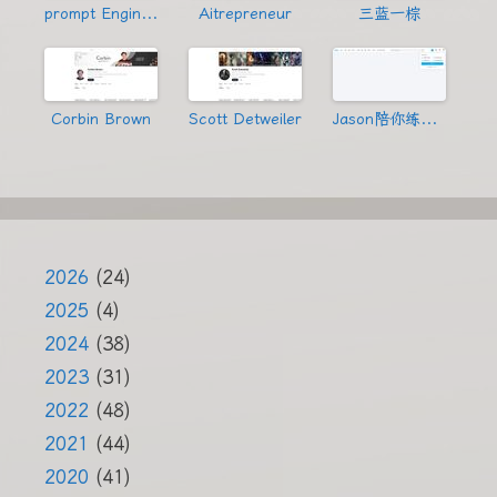
prompt Engineering
Aitrepreneur
三蓝一棕
Corbin Brown
Scott Detweiler
Jason陪你练绝技
2026
(24)
2025
(4)
2024
(38)
2023
(31)
2022
(48)
2021
(44)
2020
(41)