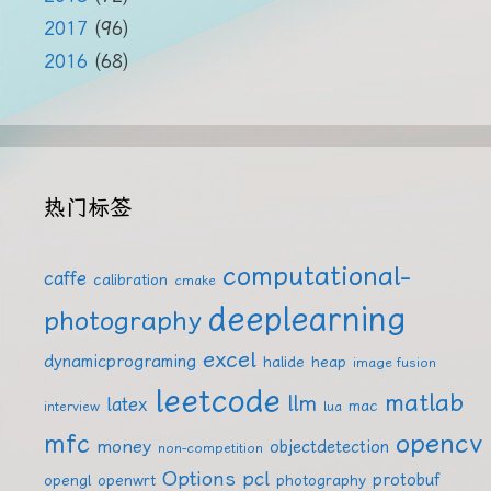
2017
(96)
2016
(68)
热门标签
computational-
caffe
calibration
cmake
deeplearning
photography
excel
dynamicprograming
halide
heap
image fusion
leetcode
matlab
llm
latex
mac
interview
lua
mfc
opencv
money
objectdetection
non-competition
Options
pcl
protobuf
opengl
openwrt
photography