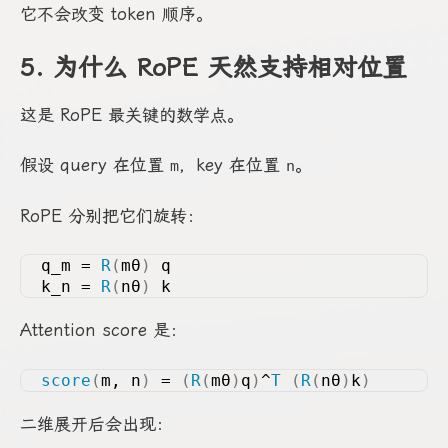
它不会改变 token 顺序。
5. 为什么 RoPE 天然支持相对位置
这是 RoPE 最关键的数学点。
假设 query 在位置
，key 在位置
。
m
n
RoPE 分别把它们旋转：
q_m = 
R
(
mθ
)
 q
k_n = 
R
(
nθ
)
 k
Attention score 是：
score
(
m, n
)
 = 
(
R
(
mθ
)
q
)
^
T
(
R
(
nθ
)
k
)
二维展开后会出现：