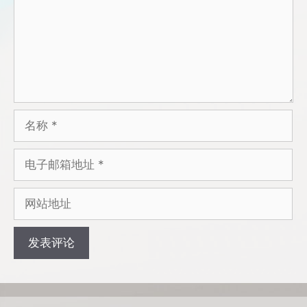
名
称
电
子
邮
网
箱
站
地
地
址
址