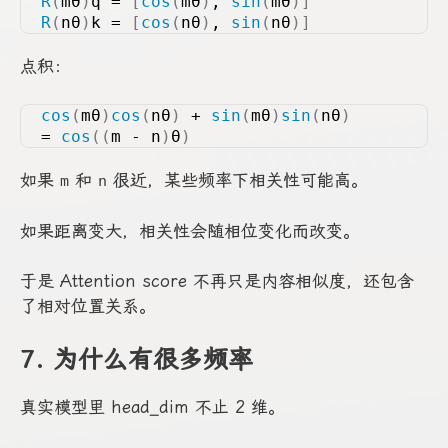
R
(
mθ
)
q = 
[
cos
(
mθ
)
, 
sin
(
mθ
)]
R
(
nθ
)
k = 
[
cos
(
nθ
)
, 
sin
(
nθ
)]
点积：
cos
(
mθ
)
cos
(
nθ
)
 + 
sin
(
mθ
)
sin
(
nθ
)
= 
cos
((
m - n
)
θ
)
如果
和
很近，某些频率下相关性可能高。
m
n
如果距离变大，相关性会随相位变化而改变。
于是 Attention score 不再只是内容相似度，还包含
了相对位置关系。
7. 为什么有很多频率
真实模型里 head_dim 不止 2 维。