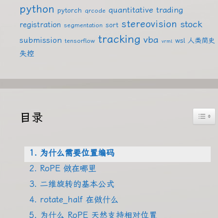
python
quantitative trading
pytorch
qrcode
stereovision
stock
registration
sort
segmentation
tracking
vba
submission
wsl
人类简史
tensorflow
vrml
失控
Togg
目录
1. 为什么需要位置编码
2. RoPE 做在哪里
3. 二维旋转的基本公式
4. rotate_half 在做什么
5. 为什么 RoPE 天然支持相对位置