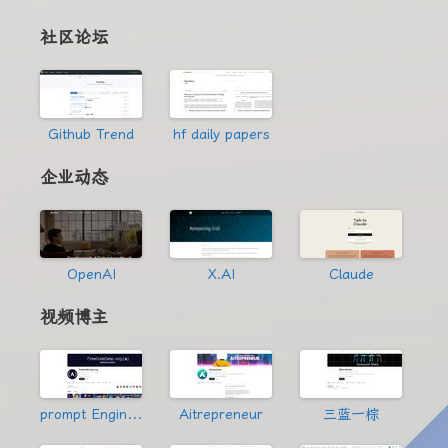
社区论坛
Github Trend
hf daily papers
企业动态
OpenAI
X.AI
Claude
视频博主
prompt Engineering
Aitrepreneur
三蓝一棕