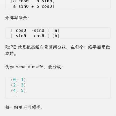
[
a cosθ - b sinθ,
 a sinθ + b cosθ
]
矩阵写法是：
[
 cosθ  -sinθ 
]
[
a
]
[
 sinθ   cosθ 
]
[
b
]
RoPE 就是把高维向量两两分组，在每个二维平面里做
旋转。
例如 head_dim=96，会分成：
(
0
, 
1
)
(
2
, 
3
)
(
4
, 
5
)
...
每一组用不同频率。