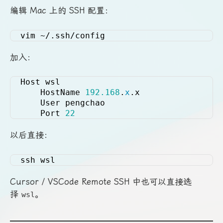
编辑 Mac 上的 SSH 配置：
vim ~/.ssh/config
加入：
Host wsl
    HostName 
192.168
.
x
.x
    User pengchao
    Port 
22
以后直接：
ssh wsl
Cursor / VSCode Remote SSH 中也可以直接选
择
。
wsl