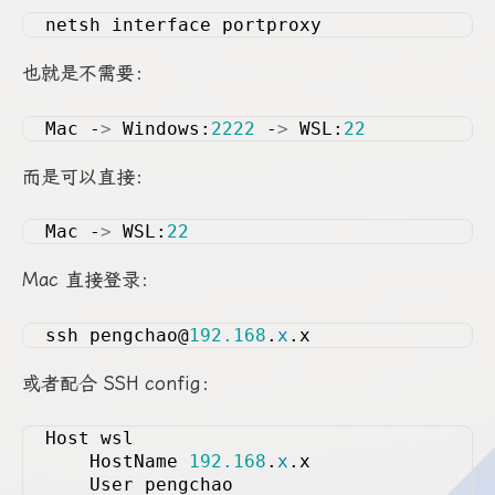
netsh interface portproxy
也就是不需要：
Mac -
>
 Windows:
2222
 -
>
 WSL:
22
而是可以直接：
Mac -
>
 WSL:
22
Mac 直接登录：
ssh pengchao@
192.168
.
x
.x
或者配合 SSH config：
Host wsl
    HostName 
192.168
.
x
.x
    User pengchao