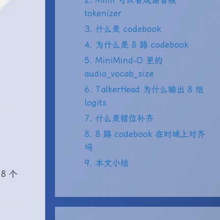
2. Mimi 可以看成语音版
tokenizer
3. 什么是 codebook
4. 为什么是 8 路 codebook
5. MiniMind-O 里的
audio_vocab_size
6. TalkerHead 为什么输出 8 组
logits
7. 什么是错位补齐
8. 8 路 codebook 在时域上对齐
吗
9. 本文小结
8 个