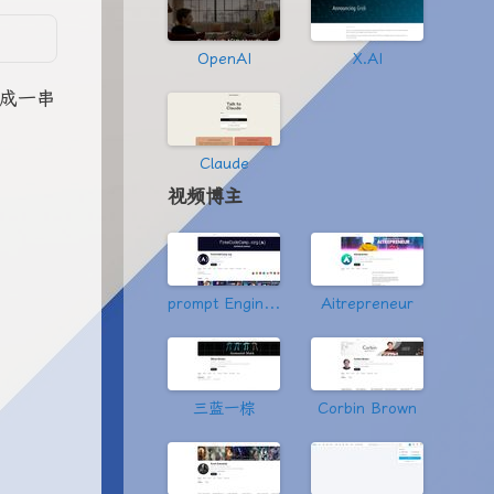
OpenAI
X.AI
化成一串
Claude
视频博主
prompt Engineering
Aitrepreneur
三蓝一棕
Corbin Brown