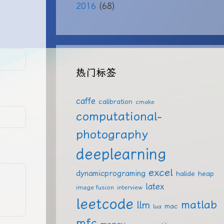
2016
(68)
热门标签
caffe
calibration
cmake
computational-
photography
deeplearning
excel
dynamicprograming
halide
heap
latex
image fusion
interview
leetcode
matlab
llm
mac
lua
mfc