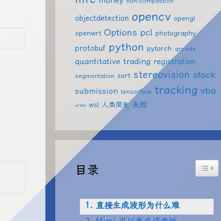
money
non-competition
opencv
objectdetection
opengl
Options
pcl
openwrt
photography
python
protobuf
pytorch
qrcode
quantitative trading
registration
stereovision
stock
sort
segmentation
tracking
vba
submission
tensorflow
失控
wsl
人类简史
vrml
Togg
目录
1. 直接生成波形为什么难