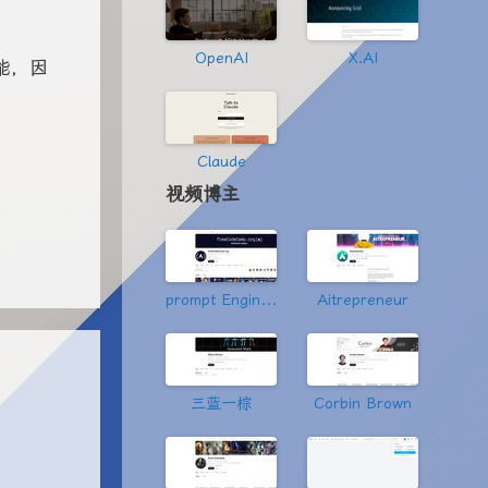
OpenAI
X.AI
能，因
Claude
视频博主
prompt Engineering
Aitrepreneur
三蓝一棕
Corbin Brown