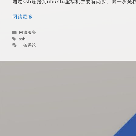
通过ssh连接到ubuntu虚拟机主要有两步，第一步是
阅读更多
分
网络服务
类
标
ssh
签
1 条评论