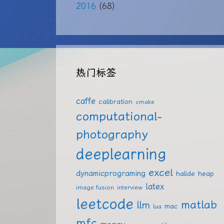
2016
(68)
热门标签
caffe
calibration
cmake
computational-
photography
deeplearning
excel
dynamicprograming
halide
heap
latex
image fusion
interview
leetcode
matlab
llm
mac
lua
mfc