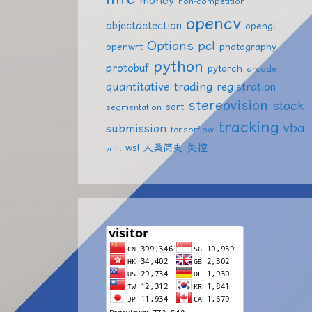
money
non-competition
opencv
objectdetection
opengl
Options
pcl
openwrt
photography
python
protobuf
pytorch
qrcode
quantitative trading
registration
stereovision
stock
sort
segmentation
tracking
vba
submission
tensorflow
失控
wsl
人类简史
vrml