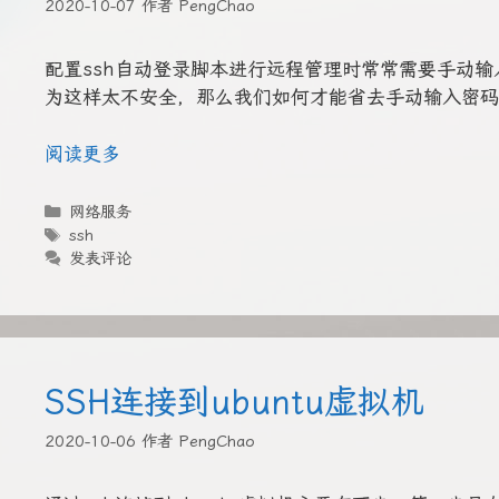
2020-10-07
作者
PengChao
配置ssh自动登录脚本进行远程管理时常常需要手动输入
为这样太不安全，那么我们如何才能省去手动输入密码的
阅读更多
分
网络服务
类
标
ssh
签
发表评论
SSH连接到ubuntu虚拟机
2020-10-06
作者
PengChao