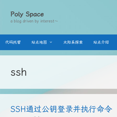
跳
至
Poly Space
内
a blog driven by interest～
容
代码托管
站点地图
太阳系探索
站点介绍
ssh
SSH通过公钥登录并执行命令