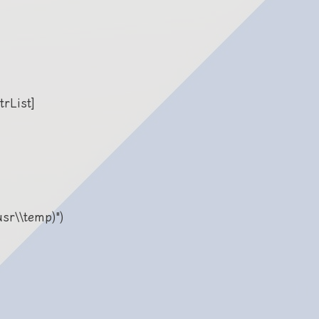
trList]

sr\\temp)")
