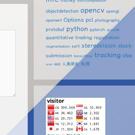
money
non-competition
opencv
objectdetection
opengl
Options
pcl
openwrt
photography
python
protobuf
pytorch
qrcode
quantitative trading
registration
stereovision
stock
sort
segmentation
tracking
vba
submission
tensorflow
失控
wsl
人类简史
vrml