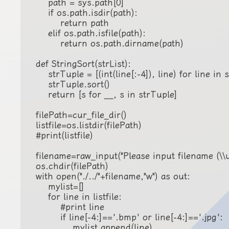
    path = sys.path[0]

    if os.path.isdir(path):

        return path

    elif os.path.isfile(path):

        return os.path.dirname(path)

def StringSort(strList):

    strTuple = [(int(line[:-4]), line) for line in s
    strTuple.sort()

    return [s for __, s in strTuple]

filePath=cur_file_dir()

listfile=os.listdir(filePath)

#print(listfile)

filename=raw_input("Please input filename (\\u
os.chdir(filePath)

with open("./../"+filename,"w") as out:

    mylist=[]

    for line in listfile:

        #print line

        if line[-4:]=='.bmp' or line[-4:]=='.jpg':

            mylist.append(line)
