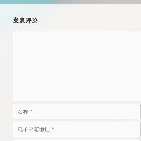
发表评论
评
论
名
称
电
子