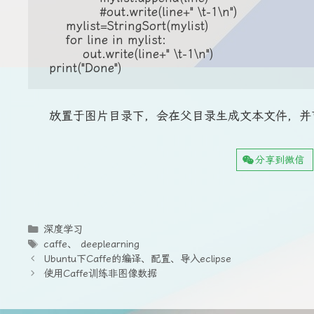
            #out.write(line+" \t-1\n")

    mylist=StringSort(mylist)

    for line in mylist:

        out.write(line+" \t-1\n")

放置于图片目录下，会在父目录生成文本文件，并
分享到微信
分
深度学习
类
标
caffe
、
deeplearning
签
Ubuntu下Caffe的编译、配置、导入eclipse
使用Caffe训练非图像数据