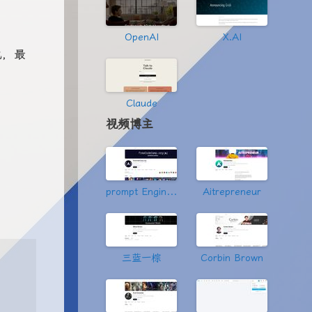
OpenAI
X.AI
化，最
Claude
视频博主
prompt Engineering
Aitrepreneur
三蓝一棕
Corbin Brown