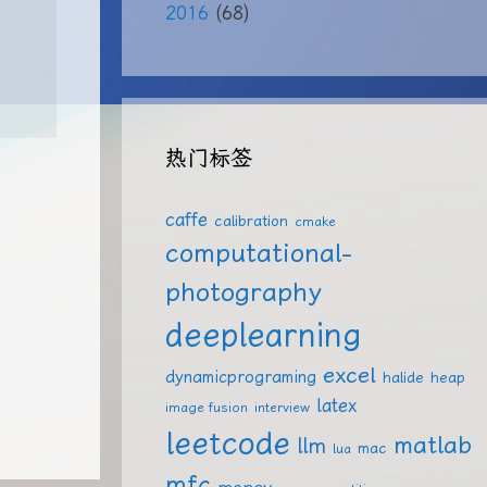
2016
(68)
热门标签
caffe
calibration
cmake
computational-
photography
deeplearning
excel
dynamicprograming
halide
heap
latex
image fusion
interview
leetcode
matlab
llm
mac
lua
mfc