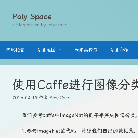
跳
至
Poly Space
内
a blog driven by interest～
容
代码托管
站点地图
太阳系探索
站点介绍
使用Caffe进行图像分
2016-04-19
作者
PengChao
我们参考caffe中ImageNet的例子来完成图像
1.参考ImageNet的代码，构建我们自己的数据集，