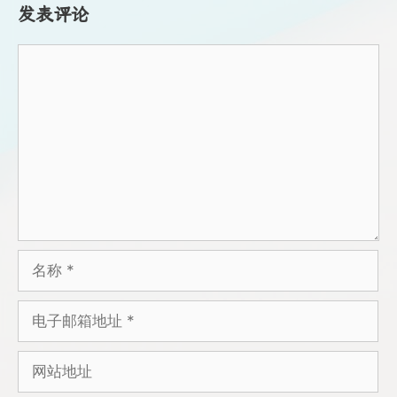
发表评论
评
论
名
称
电
子
邮
网
箱
站