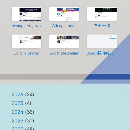
prompt Engineering
Aitrepreneur
三蓝一棕
Corbin Brown
Scott Detweiler
Jason陪你练绝技
2026
(24)
2025
(4)
2024
(38)
2023
(31)
2022
(48)