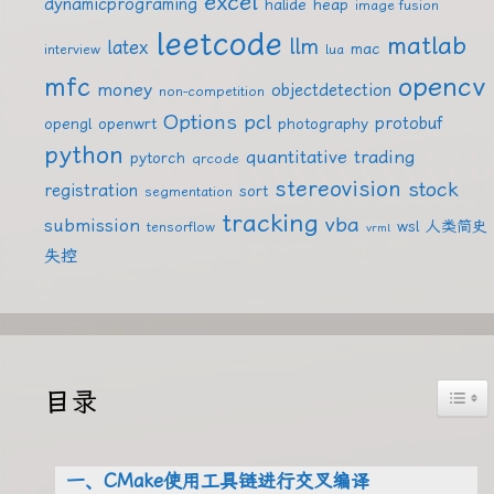
excel
dynamicprograming
halide
heap
image fusion
leetcode
matlab
llm
latex
mac
interview
lua
mfc
opencv
money
objectdetection
non-competition
Options
pcl
protobuf
opengl
openwrt
photography
python
quantitative trading
pytorch
qrcode
stereovision
stock
registration
sort
segmentation
tracking
vba
submission
wsl
人类简史
tensorflow
vrml
失控
Togg
目录
一、CMake使用工具链进行交叉编译