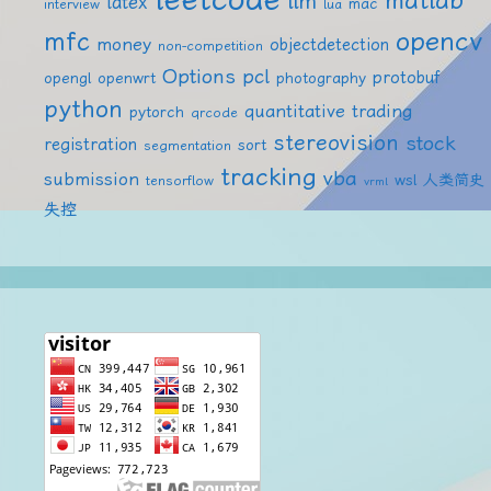
matlab
llm
latex
mac
interview
lua
mfc
opencv
money
objectdetection
non-competition
Options
pcl
protobuf
opengl
openwrt
photography
python
quantitative trading
pytorch
qrcode
stereovision
stock
registration
sort
segmentation
tracking
vba
submission
wsl
人类简史
tensorflow
vrml
失控