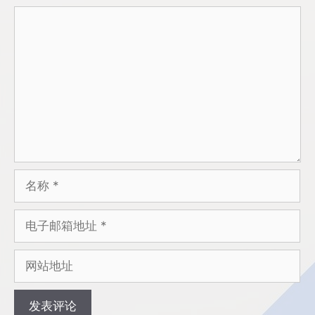
评
论
名
称
电
子
邮
网
箱
站
地
地
址
址