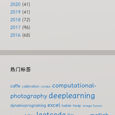
2020
(41)
2019
(41)
2018
(72)
2017
(96)
2016
(68)
热门标签
computational-
caffe
calibration
cmake
deeplearning
photography
excel
dynamicprograming
halide
heap
image fusion
leetcode