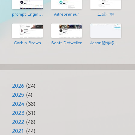
prompt Engineering
Aitrepreneur
三蓝一棕
Corbin Brown
Scott Detweiler
Jason陪你练绝技
2026
(24)
2025
(4)
2024
(38)
2023
(31)
2022
(48)
2021
(44)