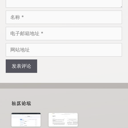
名
称
电
子
邮
网
箱
站
地
地
址
址
社区论坛