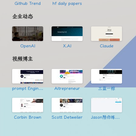
Github Trend
hf daily papers
企业动态
OpenAI
X.AI
Claude
视频博主
prompt Engineering
Aitrepreneur
三蓝一棕
Corbin Brown
Scott Detweiler
Jason陪你练绝技