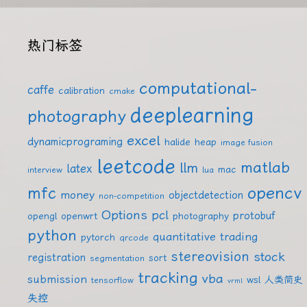
热门标签
computational-
caffe
calibration
cmake
deeplearning
photography
excel
dynamicprograming
halide
heap
image fusion
leetcode
matlab
llm
latex
mac
interview
lua
mfc
opencv
money
objectdetection
non-competition
Options
pcl
protobuf
opengl
openwrt
photography
python
quantitative trading
pytorch
qrcode
stereovision
stock
registration
sort
segmentation
tracking
vba
submission
wsl
人类简史
tensorflow
vrml
失控