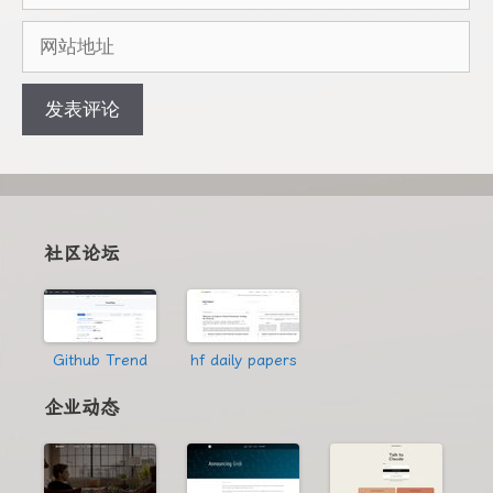
邮
网
箱
站
地
地
址
址
社区论坛
Github Trend
hf daily papers
企业动态