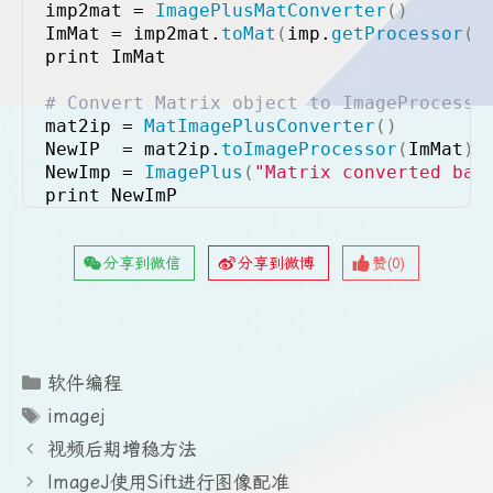
imp2mat = 
ImagePlusMatConverter
()
ImMat = imp2mat.
toMat
(
imp.
getProcessor
()
print ImMat
# Convert Matrix object to ImageProcesso
mat2ip = 
MatImagePlusConverter
()
NewIP  = mat2ip.
toImageProcessor
(
ImMat
)
NewImp = 
ImagePlus
(
"Matrix converted bac
print NewImP
分享到微信
分享到微博
赞(
0
)
分
软件编程
类
标
imagej
签
视频后期增稳方法
ImageJ使用Sift进行图像配准