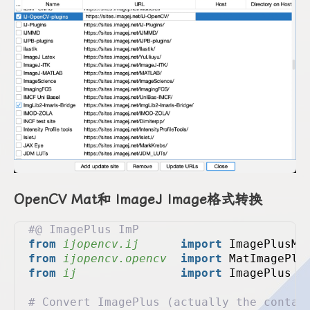
OpenCV Mat和 ImageJ Image格式转换
#@ ImagePlus ImP
from 
ijopencv.ij
      import
 ImagePlusMa
from 
ijopencv.opencv
  import
 MatImagePlu
from 
ij
               import
 ImagePlus
# Convert ImagePlus (actually the contai