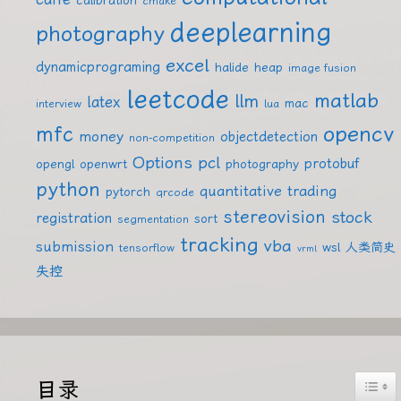
cmake
deeplearning
photography
excel
dynamicprograming
halide
heap
image fusion
leetcode
matlab
llm
latex
mac
interview
lua
mfc
opencv
money
objectdetection
non-competition
Options
pcl
protobuf
opengl
openwrt
photography
python
quantitative trading
pytorch
qrcode
stereovision
stock
registration
sort
segmentation
tracking
vba
submission
wsl
人类简史
tensorflow
vrml
失控
Togg
目录