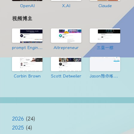
OpenAI
X.AI
Claude
视频博主
prompt Engineering
Aitrepreneur
三蓝一棕
Corbin Brown
Scott Detweiler
Jason陪你练绝技
2026
(24)
2025
(4)