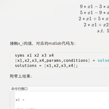
9
∗
1
−
3
∗
x
5
∗
1
−
9
∗
x
2
∗
1
+
5
∗
x
x
2
∗
1
+
2
x
x
.
.
s
t
接触x_i的值，对应的matlab代码为：
syms x1 x2 x3 x4
[
x1,x2,x3,x4,params,conditions
]
 = 
solv
solutions = 
[
x1,x2,x3,x4
]
;
附带上结果：