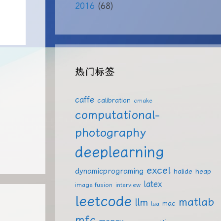
2016
(68)
热门标签
caffe
calibration
cmake
computational-
photography
deeplearning
excel
dynamicprograming
halide
heap
latex
image fusion
interview
leetcode
matlab
llm
mac
lua
mfc