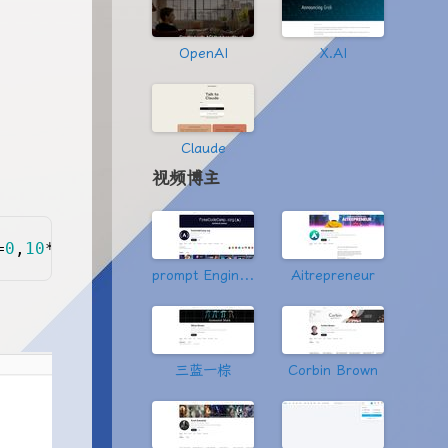
3+3*x4=0\\ 2*x1+5*x2-10*x3+3*x4=0\\ 2*x1+
OpenAI
X.AI
Claude
视频博主
=
0
,
10
*x3-
2
*x1-
5
*x2-
3
*x4==
0
,
9
*x4-
2
*x1-x2-
6
*x3=
prompt Engineering
Aitrepreneur
三蓝一棕
Corbin Brown