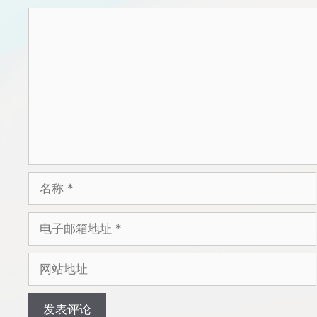
评
论
名
称
电
子
邮
网
箱
站
地
地
址
址