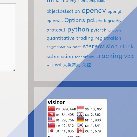
money
non-competition
opencv
objectdetection
opengl
Options
pcl
openwrt
photography
python
protobuf
pytorch
qrcode
quantitative trading
registration
stereovision
stock
sort
segmentation
tracking
vba
submission
tensorflow
失控
wsl
人类简史
vrml