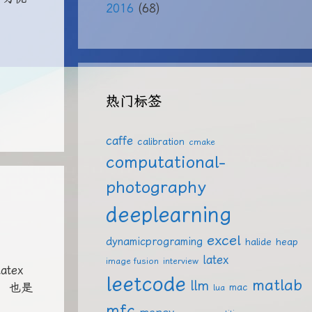
2016
(68)
热门标签
caffe
calibration
cmake
computational-
photography
deeplearning
excel
dynamicprograming
halide
heap
latex
image fusion
interview
tex
leetcode
matlab
llm
法，也是
mac
lua
mfc