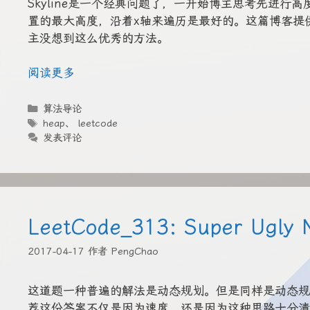
Skyline是一个经典问题了，一开始博主思考先进
置的最大高度，沿着x轴来遍历是最好的。这篇博客提供
主没想到这么优秀的方法。
阅读更多
分
算法导论
类
标
heap
、
leetcode
签
发表评论
LeetCode_313: Super Ugly
2017-04-17
作者
PengChao
这道题一种普遍的解法是动态规划。但是同样是动态规划
荐这份答案不仅是因为速度，还是因为这种思路十分清