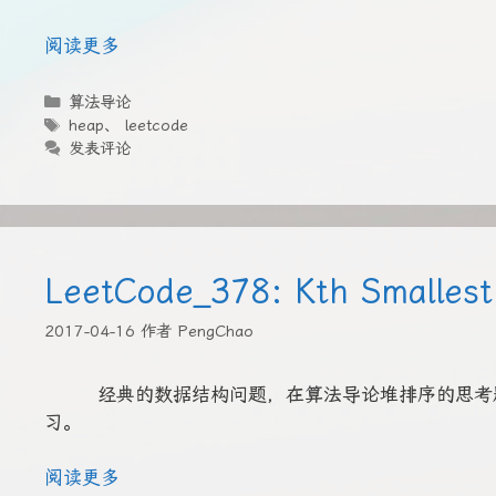
阅读更多
分
算法导论
类
标
heap
、
leetcode
签
发表评论
LeetCode_378: Kth Smallest
2017-04-16
作者
PengChao
经典的数据结构问题，在算法导论堆排序的思考题
习。
阅读更多