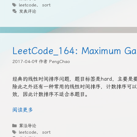
类
标
leetcode
、
sort
签
发表评论
LeetCode_164: Maximum Ga
2017-04-09
作者
PengChao
经典的线性时间排序问题，题目标签是hard，主要
除此之外还有一种常用的线性时间排序，计数排序可以
效，因此计数排序不适合本题目。
阅读更多
分
算法导论
类
标
leetcode
、
sort