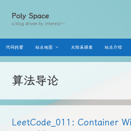
跳
至
Poly Space
内
a blog driven by interest～
容
代码托管
站点地图
太阳系探索
站点介绍
算法导论
LeetCode_011: Container W