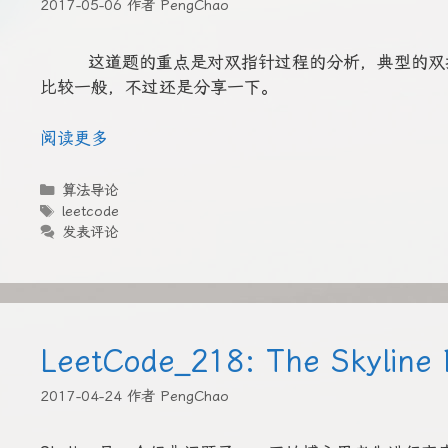
2017-05-06
作者
PengChao
这道题的重点是对双指针过程的分析，典型的双指针
比较一般，不过还是分享一下。
阅读更多
分
算法导论
类
标
leetcode
签
发表评论
LeetCode_218: The Skyline
2017-04-24
作者
PengChao