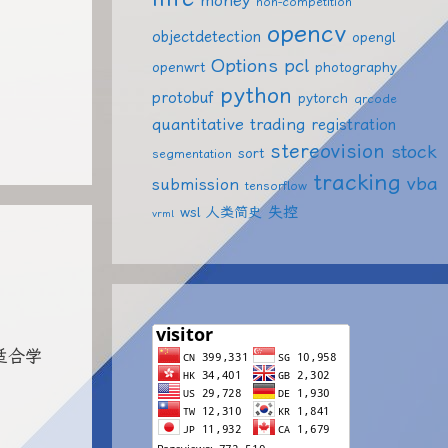
money
non-competition
opencv
objectdetection
opengl
Options
pcl
openwrt
photography
python
protobuf
pytorch
qrcode
quantitative trading
registration
stereovision
stock
sort
segmentation
tracking
vba
submission
tensorflow
失控
wsl
人类简史
vrml
适合学