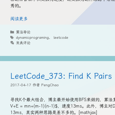
秀的。
阅读更多
分
算法导论
类
标
dynamicprograming
、
leetcode
签
发表评论
LeetCode_373: Find K Pairs
2017-04-17
作者
PengChao
寻找K个最大组合，博主最开始使用BFS来做的，算法复杂度$la
V+E = mn+(m-1)(n-1)$，速度13ms。此
13ms，其实两种思路是差不多的。[mathjax]