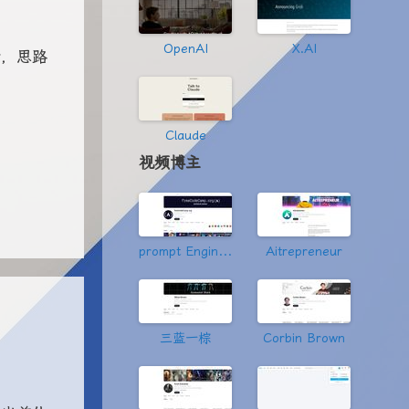
OpenAI
X.AI
者，思路
Claude
视频博主
prompt Engineering
Aitrepreneur
三蓝一棕
Corbin Brown