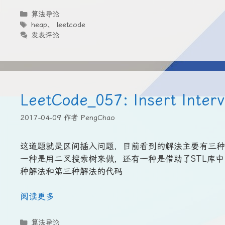
分
算法导论
类
标
heap
、
leetcode
签
发表评论
LeetCode_057: Insert Interv
2017-04-09
作者
PengChao
这道题就是区间插入问题，目前看到的解法主要有三种，
一种是用二叉搜索树来做，还有一种是借助了STL库中的
种解法和第三种解法的代码
阅读更多
分
算法导论