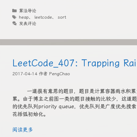
分
算法导论
类
标
heap
、
leetcode
、
sort
签
发表评论
LeetCode_407: Trapping Rai
2017-04-14
作者
PengChao
一道很有意思的题目，题目是计算容器雨水积累量
累。由于博主之前图一类的题目接触的比较少，这道题
的优先队列priority queue，优先队列是广度优
花括弧初始化。
阅读更多