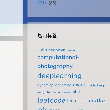
2016
(68)
热门标签
caffe
calibration
cmake
computational-
photography
deeplearning
excel
dynamicprograming
halide
heap
latex
image fusion
interview
leetcode
matlab
llm
mac
lua
mfc