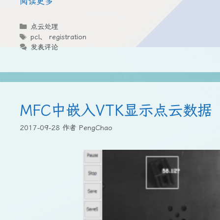
阅读更多
分
点云处理
类
标
pcl
、
registration
签
发表评论
MFC中嵌入VTK显示点云数据
2017-09-28
作者
PengChao