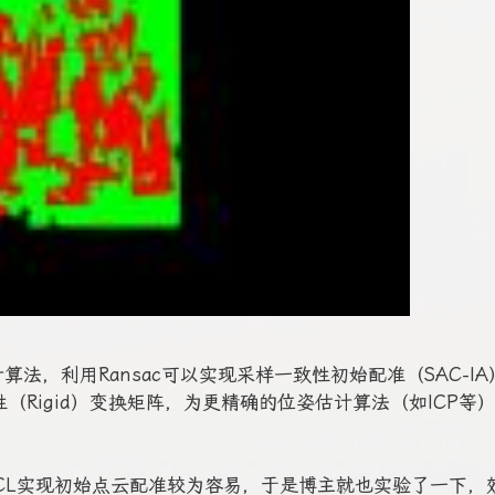
算法，利用Ransac可以实现采样一致性初始配准（SAC-I
性（Rigid）变换矩阵，为更精确的位姿估计算法（如ICP等
PCL实现初始点云配准较为容易，于是博主就也实验了一下，