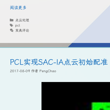
阅读更多
分
点云处理
类
标
pcl
签
发表评论
PCL实现SAC-IA点云初始配准
2017-08-09
作者
PengChao