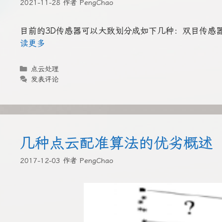
2021-11-28
作者
PengChao
目前的3D传感器可以大致划分成如下几种：双目传感器、
读更多
分
点云处理
类
发表评论
几种点云配准算法的优劣概述
2017-12-03
作者
PengChao