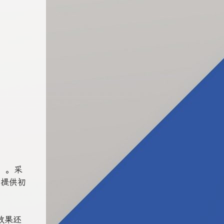
A）。采
）提供初
效果还