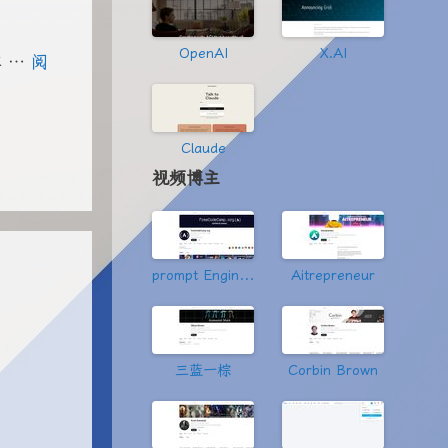
OpenAI
X.AI
 …
阅
Claude
视频博主
prompt Engineering
Aitrepreneur
三蓝一棕
Corbin Brown