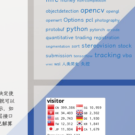
money
non-competition
opencv
objectdetection
opengl
Options
pcl
openwrt
photography
python
protobuf
pytorch
qrcode
quantitative trading
registration
stereovision
stock
sort
segmentation
tracking
vba
submission
tensorflow
失控
wsl
人类简史
vrml
决定使
型就可以
示，如
层接口
己解算