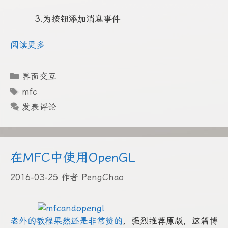
3.为按钮添加消息事件
阅读更多
分
界面交互
类
标
mfc
签
发表评论
在MFC中使用OpenGL
2016-03-25
作者
PengChao
老外的教程果然还是非常赞的
，强烈推荐原版，这篇博