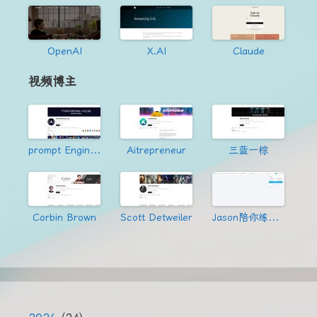
OpenAI
X.AI
Claude
视频博主
prompt Engineering
Aitrepreneur
三蓝一棕
Corbin Brown
Scott Detweiler
Jason陪你练绝技