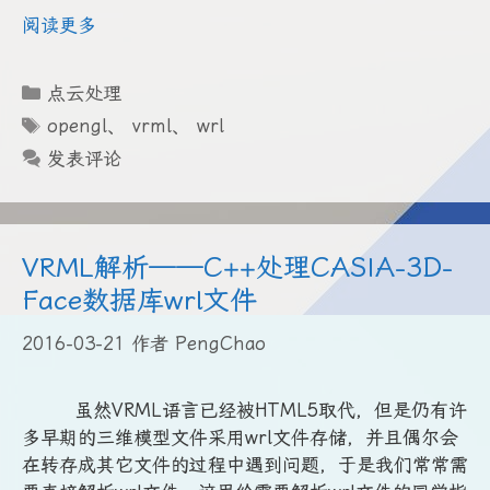
阅读更多
分
点云处理
类
标
opengl
、
vrml
、
wrl
签
发表评论
VRML解析——C++处理CASIA-3D-
Face数据库wrl文件
2016-03-21
作者
PengChao
虽然VRML语言已经被HTML5取代，但是仍有许
多早期的三维模型文件采用wrl文件存储，并且偶尔会
在转存成其它文件的过程中遇到问题，于是我们常常需