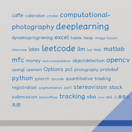
computational-
caffe
calibration
cmake
deeplearning
photography
excel
dynamicprograming
halide
heap
image fusion
leetcode
matlab
llm
latex
mac
interview
lua
mfc
opencv
money
objectdetection
non-competition
Options
pcl
protobuf
opengl
openwrt
photography
python
quantitative trading
pytorch
qrcode
stereovision
stock
registration
sort
segmentation
tracking
vba
submission
wsl
人类简史
tensorflow
vrml
失控