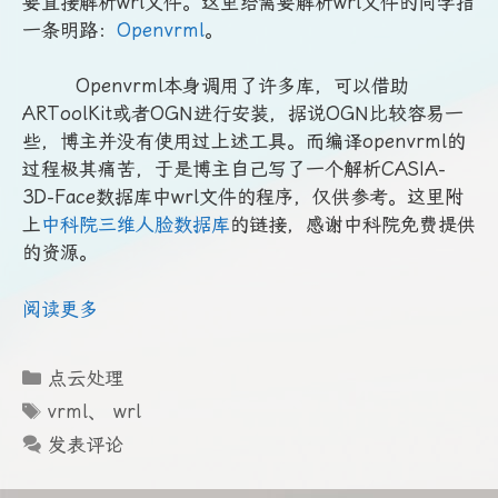
要直接解析wrl文件。这里给需要解析wrl文件的同学指
一条明路：
Openvrml
。
Openvrml本身调用了许多库，可以借助
ARToolKit或者OGN进行安装，据说OGN比较容易一
些，博主并没有使用过上述工具。而编译openvrml的
过程极其痛苦，于是博主自己写了一个解析CASIA-
3D-Face数据库中wrl文件的程序，仅供参考。这里附
上
中科院三维人脸数据库
的链接，感谢中科院免费提供
的资源。
阅读更多
分
点云处理
类
标
vrml
、
wrl
签
发表评论