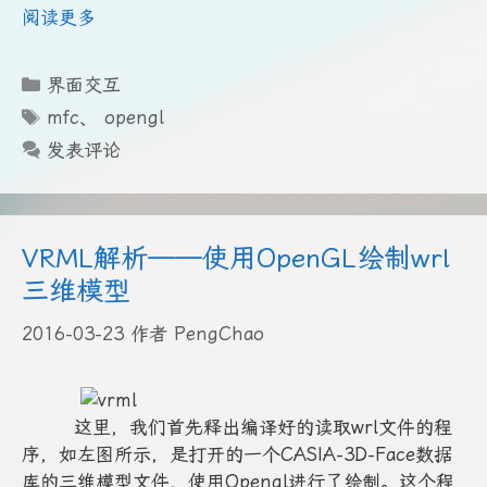
阅读更多
分
界面交互
类
标
mfc
、
opengl
签
发表评论
VRML解析——使用OpenGL绘制wrl
三维模型
2016-03-23
作者
PengChao
这里，我们首先释出编译好的读取wrl文件的程
序，如左图所示，是打开的一个CASIA-3D-Face数据
库的三维模型文件，使用Opengl进行了绘制。这个程