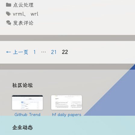
分
点云处理
类
标
vrml
、
wrl
签
发表评论
页
页
页
←
上一页
1
…
21
22
面
面
面
社区论坛
Github Trend
hf daily papers
企业动态