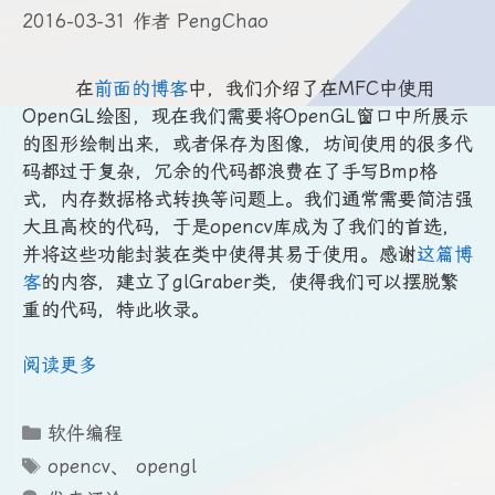
2016-03-31
作者
PengChao
在
前面的博客
中，我们介绍了在MFC中使用
OpenGL绘图，现在我们需要将OpenGL窗口中所展示
的图形绘制出来，或者保存为图像，坊间使用的很多代
码都过于复杂，冗余的代码都浪费在了手写Bmp格
式，内存数据格式转换等问题上。我们通常需要简洁强
大且高校的代码，于是opencv库成为了我们的首选，
并将这些功能封装在类中使得其易于使用。感谢
这篇博
客
的内容，建立了glGraber类，使得我们可以摆脱繁
重的代码，特此收录。
阅读更多
分
软件编程
类
标
opencv
、
opengl
签