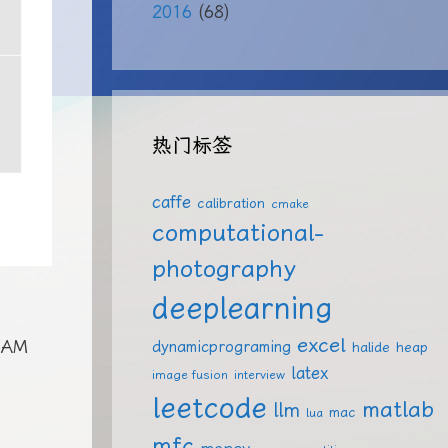
2016
(68)
热门标签
caffe
calibration
cmake
computational-
photography
deeplearning
excel
SAM
dynamicprograming
halide
heap
latex
image fusion
interview
leetcode
matlab
llm
mac
lua
mfc