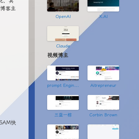
化，其
篇博客主
OpenAI
X.AI
Claude
视频博主
prompt Engineering
Aitrepreneur
三蓝一棕
Corbin Brown
比SAM快