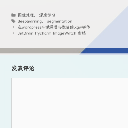
分
图像处理
、
深度学习
类
标
deeplearning
、
segmentation
签
在wordpress中使用赏心悦目的lxgw字体
JetBrain Pycharm ImageWatch 留档
发表评论
评
论