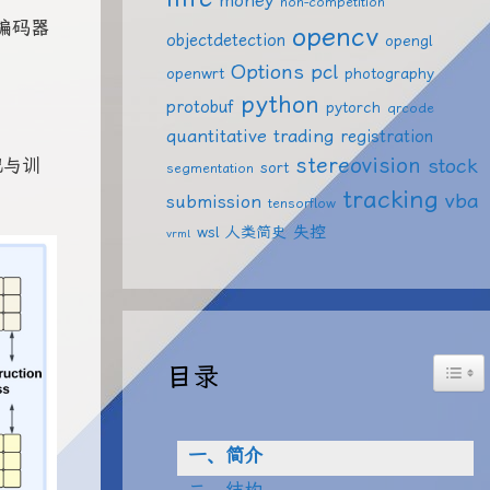
money
non-competition
和编码器
opencv
objectdetection
opengl
Options
pcl
openwrt
photography
python
protobuf
pytorch
qrcode
quantitative trading
registration
stereovision
stock
接把与训
sort
segmentation
tracking
vba
submission
tensorflow
失控
wsl
人类简史
vrml
Togg
目录
一、简介